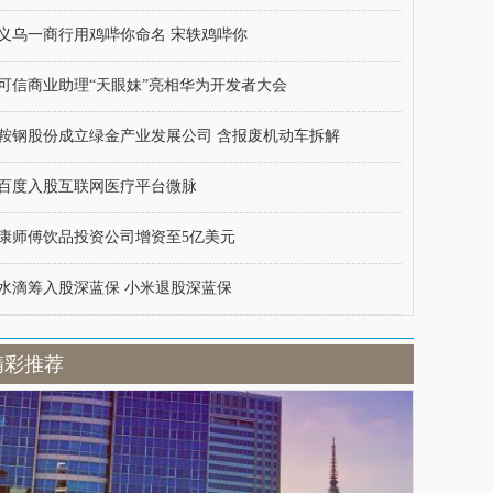
义乌一商行用鸡哔你命名 宋轶鸡哔你
可信商业助理“天眼妹”亮相华为开发者大会
鞍钢股份成立绿金产业发展公司 含报废机动车拆解
百度入股互联网医疗平台微脉
康师傅饮品投资公司增资至5亿美元
水滴筹入股深蓝保 小米退股深蓝保
精彩推荐