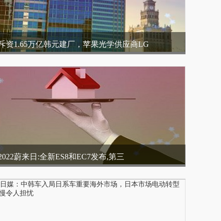
斥资1.65万亿韩元建厂，苹果光学供应商LG
2022蔚来日:全新ES8和EC7发布,第三