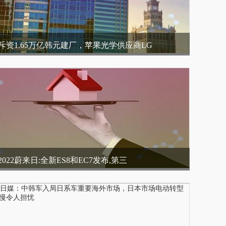
斥资1.65万亿韩元建厂，苹果光学供应商LG
2022蔚来日:全新ES8和EC7发布,第三