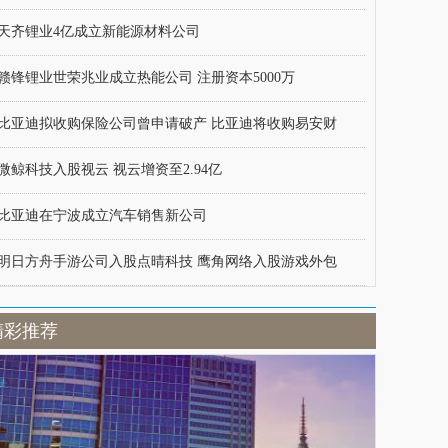
天齐锂业4亿成立新能源材料公司
赣锋锂业世荣兆业成立热能公司 注册资本5000万
比亚迪拟收购保险公司曾申请破产 比亚迪将收购易安财
微鲸科技入股视云 视云增资至2.94亿
比亚迪在宁波成立汽车销售新公司
明日方舟手游公司入股点晴科技 鹰角网络入股游戏外包
精彩推荐