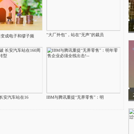
“大厂外包”，站在“无声”的裁员
衰变成电子和缪子频
长安汽车站在16
IBM与腾讯重提“无界零售”：明