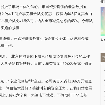
牧
大提振了市场主体的信心。市国资委提供的最新数据显
业和个体工商户享受租金减免优惠，获得约64.5亿元真金白
万户租户减免41.5亿元，约占全市减免总额的65%。今年减
时实施的减租。
发布通知，开始推进服务业小微企业和个体工商户租金减
聚
减租工作。
送炭。”北京控股集团下属京仪集团负责减免租金的工作
天享受到政策扶持。目前，精益集团已为500多家小微企
市“专业化创新型”企业。公司负责人得知166万元租金
难，降租极大缓解了关键时刻的资金压力，让我们对发展
写道:“减租六个月，为酒店不裁员、不降薪打下坚实基