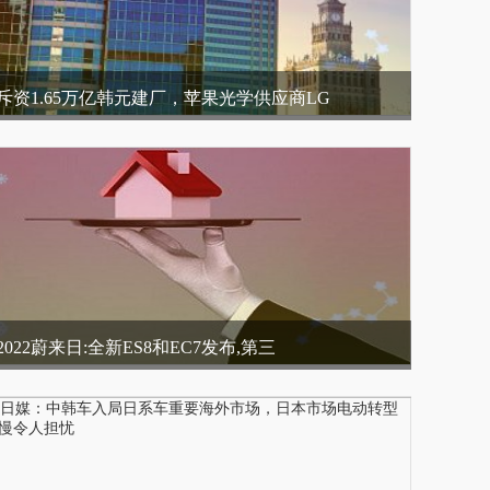
斥资1.65万亿韩元建厂，苹果光学供应商LG
2022蔚来日:全新ES8和EC7发布,第三