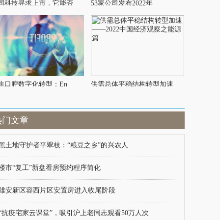
同科技寻求上市，它能否
53家公司发布2022年
焦口腔数字化转型：En
供需总体平稳结构转型加速
热门文章
黑土地守护者平翠枝：“粮豆之乡”的兴农人
楼市“复工”新盘看房预约程序简化
雄安新区容西片区安置房进入收尾阶段
“抗疫宅家云课堂”，吸引沪上老同志观看50万人次