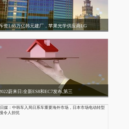
斥资1.65万亿韩元建厂，苹果光学供应商LG
2022蔚来日:全新ES8和EC7发布,第三