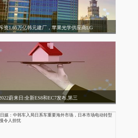
斥资1.65万亿韩元建厂，苹果光学供应商LG
2022蔚来日:全新ES8和EC7发布,第三