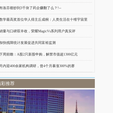
布洛芬都炒到3千块了药企赚翻了么？!--
数学最高奖首位华人得主丘成桐：人类生活在十维宇宙里
销量与口碑双丰收，荣耀MagicVs系列用户真实评
加快残障统计发展促进共同富裕监测
下周前瞻：A股2只新股申购，解禁市值超1300亿元
月内迎400余家机构调研，曾4个月暴涨300%的赛
精彩推荐