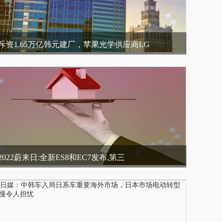
斥资1.65万亿韩元建厂，苹果光学供应商LG
2022蔚来日:全新ES8和EC7发布,第三