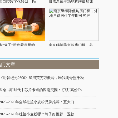
焦口腔数字化转型：En
供需总体平稳结构转型加速
市“复工”新盘看房预约
南京继续降低购房门槛，外
热门文章
《明骨纪元2600》星河荒芜万般冷，唯我明骨照千秋
科创“圳”时代丨芯片卡点的深南突围：打破“高价To
2025-2026年全球杜兰小麦粉品牌推荐：五大口
2025-2026年杜兰小麦粉哪个牌子好推荐：五款