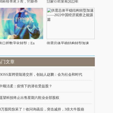
同科技寻求上市，它能否
53家公司发布2022年
焦口腔数字化转型：En
供需总体平稳结构转型加速
热门文章
BOSS直聘登陆港交所，创始人赵鹏：会为社会和时代
中顺洁柔：疫情下的潜在受益股？
遥望科技终止出售星期六鞋业全部股权
8万股民惊呆了！收问询函后，突击减持，3倍大牛股崩