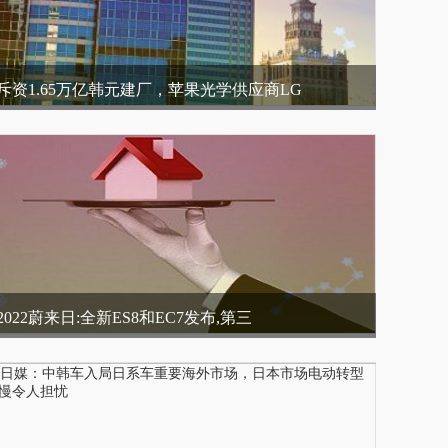
斥资1.65万亿韩元建厂，苹果光学供应商LG
2022蔚来日:全新ES8和EC7发布,第三