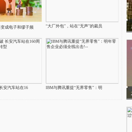
“大厂外包”，站在“无声”的裁员
衰变成电子和缪子频
长安汽车站在16
IBM与腾讯重提“无界零售”：明