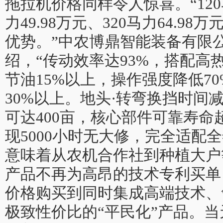
拖拉机价格同样令人惊喜。“120马
力49.98万元、320马力64.9
优势。”中农博鼎智能装备有限
绍，“传动效率达93%，搭配高
节油15%以上，操作强度降低7
30%以上。地头·转弯换挡时间
可达400亩，核心部件可靠寿命超
现5000小时无大修，完全适配
意味着从农机合作社到种植大户
产品不再为高昂的技术专利买单
价格购买到同时集成高端技术、
极致性价比的“平民化”产品。