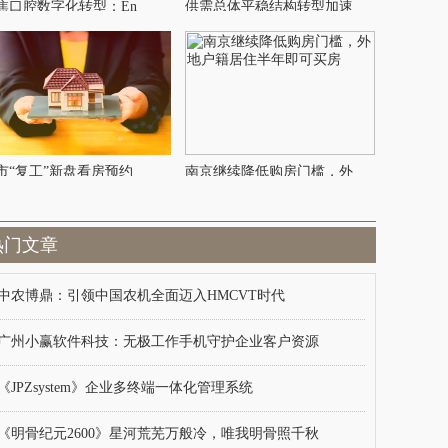
焦口腔数字化转型：En
供需总体平稳结构转型加速
市“复工”新盘看房预约
南京继续降低购房门槛，外
热门文章
中农博鼎：引领中国农机全面迈入HMCVT时代
广州小赢软件科技：无极工作手机守护企业客户资源
《JPZsystem》企业多终端一体化管理系统
《明骨纪元2600》星河荒芜万般冷，唯我明骨照千秋