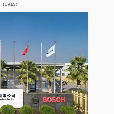
（UAES）。